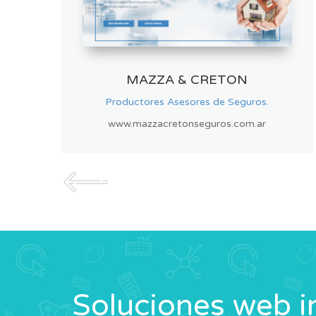
MUNDO CLOSET
Diseño y fábrica de frentes de placard.
www.mundocloset.com
Soluciones web i