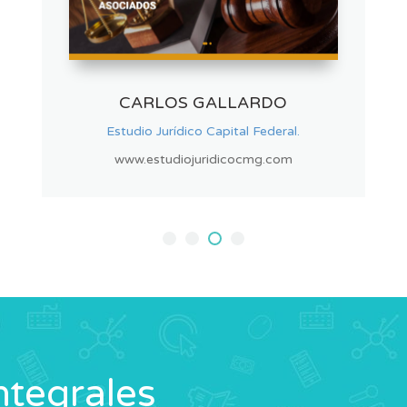
ACQUA FILTER
Fábrica de filtros de Agua.
www.acquafilterargentina.com
ntegrales