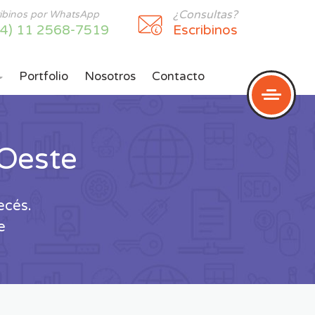
¿Consultas?
ribinos por WhatsApp
54) 11 2568-7519
Escribinos
Portfolio
Nosotros
Contacto

Oeste
ecés.
e