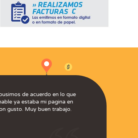
pusimos de acuerdo en lo que
Profesionalidad y eficacia.
Excelente Servicio.
Profesionalidad y excelente servicio al cliente.
De primera!!
Muy buen servicio.
Excelente servicio y predisposicion.
Excelente y confiable servicio.
Buena atención al cliente.
Excelentes !!
nable ya estaba mi pagina en
on gusto. Muy buen trabajo.