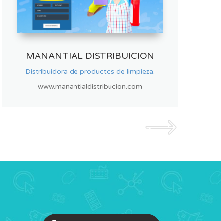
HARINA CATERING
Servicio de Catering, Panaderia y Pasteleria.
www.harinacatering.com