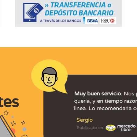
Excelentes !!
EXCELENTES!!!
Muy buen servicio
. Nos 
tes
queria, y en tiempo razo
linea. Lo recomendaria c
Sergio
Publicado en: