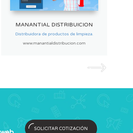
HARINA CATERING
Servicio de Catering, Panaderia y Pasteleria.
www.harinacatering.com
SOLICITAR COTIZACIÓN
 web
,