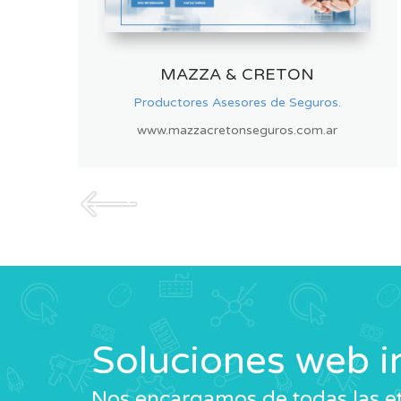
MUNDO CLOSET
Diseño y fábrica de frentes de placard.
www.mundocloset.com
Soluciones web i
Nos encargamos de todas las et