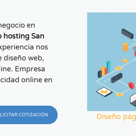
negocio en
 hosting San
xperiencia nos
e diseño web,
line. Empresa
cidad online en
Diseño pág
LICITAR COTIZACIÓN