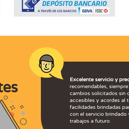
Muy buen servicio.
EXCELENTES!!!
Excelente servicio y pre
tes
recomendables, siempre 
cambios solicitados sin 
accesibles y acordes al 
facilidades brindadas p
con el servicio brindado 
trabajos a futuro.