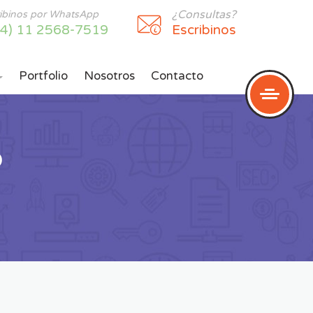
¿Consultas?
ribinos por WhatsApp
54) 11 2568-7519
Escribinos
Portfolio
Nosotros
Contacto

o
?