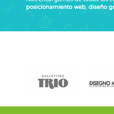
posicionamiento web
,
diseño g