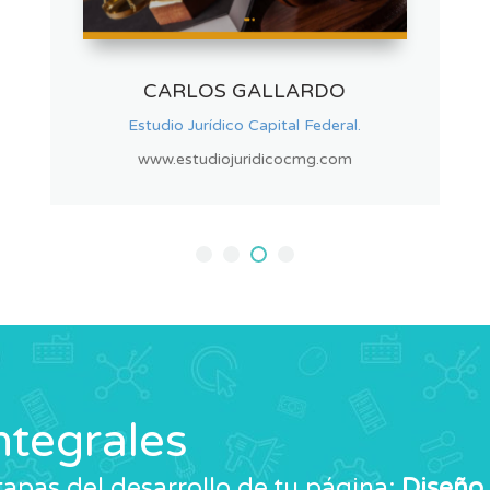
ACQUA FILTER
Fábrica de filtros de Agua.
www.acquafilterargentina.com
ntegrales
apas del desarrollo de tu página:
Diseño