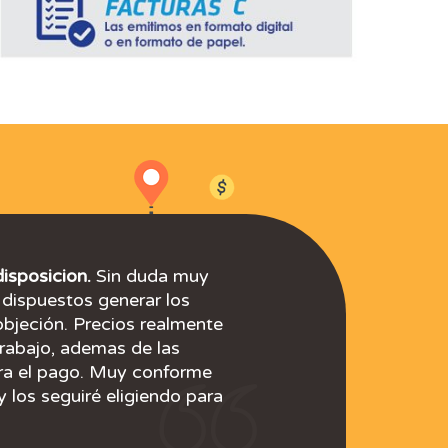
disposicion.
Excelente y confiable servicio.
Excelentes !!
Profesionalidad y eficacia.
Excelente Servicio.
Muy buen servicio
Profesionalidad y excelente servicio al cliente.
Buena atención al cliente.
De primera!!
Muy buen servicio.
Sin duda muy
dispuestos generar los
objeción. Precios realmente
trabajo, ademas de las
ara el pago. Muy conforme
y los seguiré eligiendo para