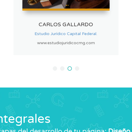
ACQUA FILTER
Fábrica de filtros de Agua.
www.acquafilterargentina.com
ntegrales
apas del desarrollo de tu página:
Diseño