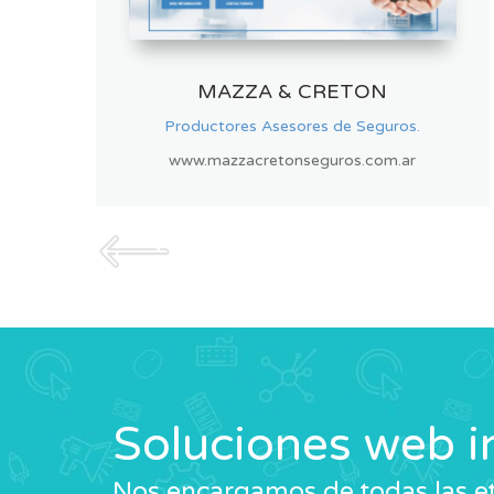
MUNDO CLOSET
Diseño y fábrica de frentes de placard.
www.mundocloset.com
Soluciones web i
Nos encargamos de todas las et