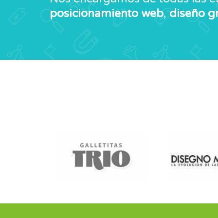
posicionamiento web
,
diseño g