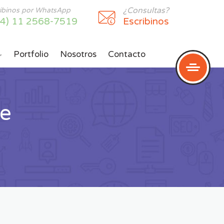
¿Consultas?
ribinos por WhatsApp
54) 11 2568-7519
Escribinos
Portfolio
Nosotros
Contacto

te
?