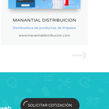
HARINA CATERING
Servicio de Catering, Panaderia y Pasteleria.
www.harinacatering.com
SOLICITAR COTIZACIÓN
 web
,