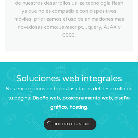
de nuestros desarrollos utiliza tecnología flash
ya que no es compatible con dispositivos
móviles, priorizamos el uso de animaciones mas
novedosas como: Javascript, Jquery, AJAX y
CSS3.
Soluciones web integrales
Nos encargamos de todas las etapas del desarrollo de
tu página:
Diseño web
,
posicionamiento web
,
diseño
gráfico
,
hosting
.
SOLICITAR COTIZACIÓN