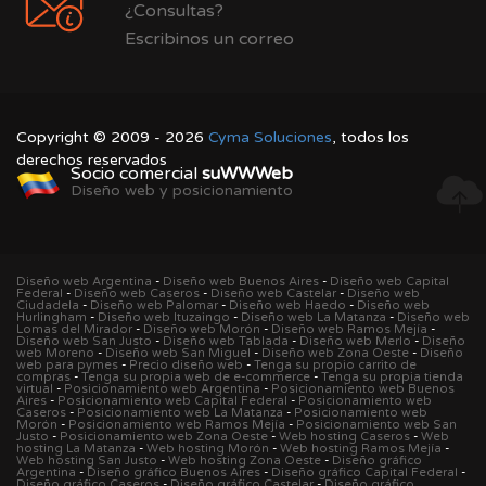
¿Consultas?
Escribinos un correo
Copyright © 2009 - 2026
Cyma Soluciones
, todos los
derechos reservados
Socio comercial
suWWWeb
Diseño web y posicionamiento
Diseño web Argentina
-
Diseño web Buenos Aires
-
Diseño web Capital
Federal
-
Diseño web Caseros
-
Diseño web Castelar
-
Diseño web
Ciudadela
-
Diseño web Palomar
-
Diseño web Haedo
-
Diseño web
Hurlingham
-
Diseño web Ituzaingo
-
Diseño web La Matanza
-
Diseño web
Lomas del Mirador
-
Diseño web Morón
-
Diseño web Ramos Mejía
-
Diseño web San Justo
-
Diseño web Tablada
-
Diseño web Merlo
-
Diseño
web Moreno
-
Diseño web San Miguel
-
Diseño web Zona Oeste
-
Diseño
web para pymes
-
Precio diseño web
-
Tenga su propio carrito de
compras
-
Tenga su propia web de e-commerce
-
Tenga su propia tienda
virtual
-
Posicionamiento web Argentina
-
Posicionamiento web Buenos
Aires
-
Posicionamiento web Capital Federal
-
Posicionamiento web
Caseros
-
Posicionamiento web La Matanza
-
Posicionamiento web
Morón
-
Posicionamiento web Ramos Mejía
-
Posicionamiento web San
Justo
-
Posicionamiento web Zona Oeste
-
Web hosting Caseros
-
Web
hosting La Matanza
-
Web hosting Morón
-
Web hosting Ramos Mejía
-
Web hosting San Justo
-
Web hosting Zona Oeste
-
Diseño gráfico
Argentina
-
Diseño gráfico Buenos Aires
-
Diseño gráfico Capital Federal
-
Diseño gráfico Caseros
-
Diseño gráfico Castelar
-
Diseño gráfico